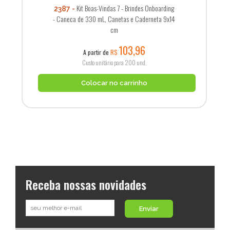
Kit Boas-Vindas 7 - Brindes Onboarding
2387
- Caneca de 330 mL, Canetas e Caderneta 9x14
cm
103,96
A partir de
R$
Custo unitário para 200 und.
Colocar no carrinho
Receba nossas novidades
Enviar