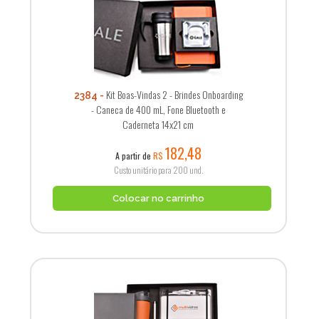
Kit Boas-Vindas 2 - Brindes Onboarding
2384
- Caneca de 400 mL, Fone Bluetooth e
Caderneta 14x21 cm
182,48
A partir de
R$
Custo unitário para 200 und.
Colocar no carrinho