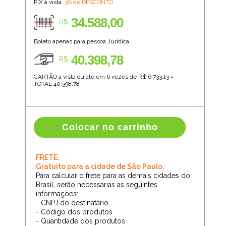
PIX à vista
3% de DESCONTO
34.588,00
R$
Boleto apenas para pessoa Jurídica
40.398,78
R$
CARTÃO à vista ou até em 6 vezes de R$
6.733,13
=
TOTAL
40.398,78
Colocar no carrinho
FRETE:
Gratuito para a cidade de São Paulo.
Para calcular o frete para as demais cidades do
Brasil, serão necessárias as seguintes
informações:
- CNPJ do destinatário
- Código dos produtos
- Quantidade dos produtos