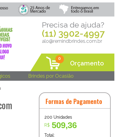
Precisa de ajuda?
(11) 3902-4997
alo@remindbrindes.com.br
0
Orçamento
gicos
Brindes por Ocasião
a
Formas de Pagamento
 com
200
Unidades
509,36
R$
Total: