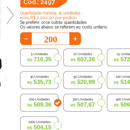
Cod.: 2497
Quantidade mínima: 15 unidades
e/ou R$ 2.000,00 por pedido
Se preferir, orce outras quantidades
Os valores abaixo se referem ao custo unitário.
-
+
5 Unidades
10 Unidades
15 Unid
710,35
607,26
572
30 Unidades
50 Unidades
100 Unid
535,73
520,99
514
200 Unidades
300 Unidades
500 Unid
509,36
507,67
506
1000 Unidades
504,15