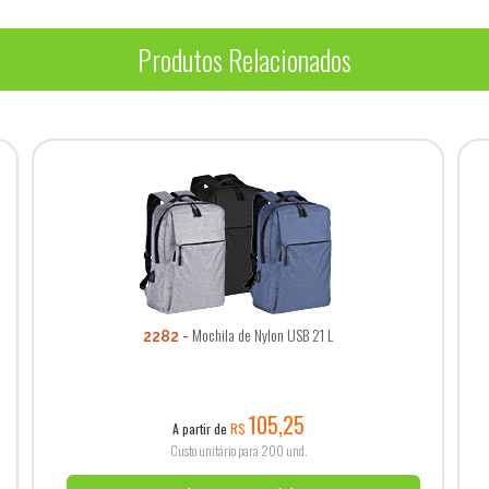
Produtos Relacionados
Mochila de Nylon USB 21 L
2282
105,25
A partir de
R$
Custo unitário para 200 und.