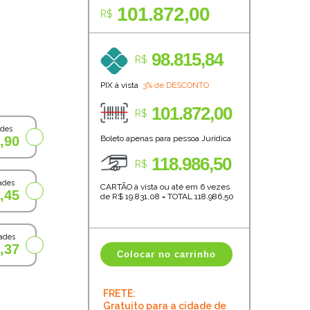
101.872,00
R$
98.815,84
R$
PIX à vista
3% de DESCONTO
101.872,00
R$
ades
,90
Boleto apenas para pessoa Jurídica
118.986,50
R$
ades
CARTÃO à vista ou até em 6 vezes
,45
de R$
19.831,08
=
TOTAL
118.986,50
ades
,37
Colocar no carrinho
FRETE:
Gratuito para a cidade de