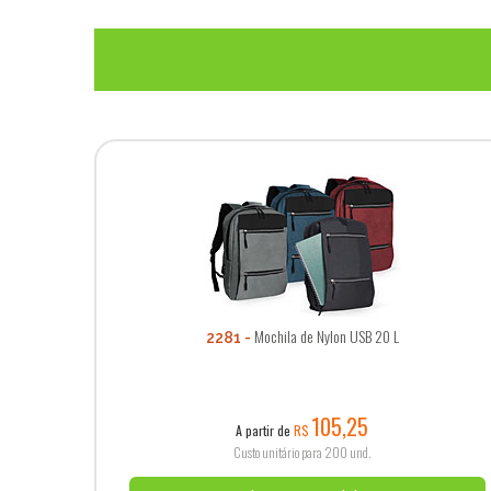
Mochila de Nylon USB 20 L
2281
105,25
A partir de
R$
Custo unitário para 200 und.