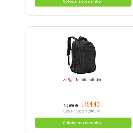
Colocar no carrinho
Mochila Poliéster
2285
194,43
A partir de
R$
Custo unitário para 200 und.
Colocar no carrinho