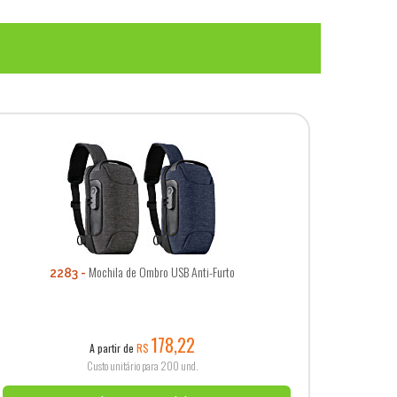
Mochila de Ombro USB Anti-Furto
2283
178,22
A partir de
R$
Custo unitário para 200 und.