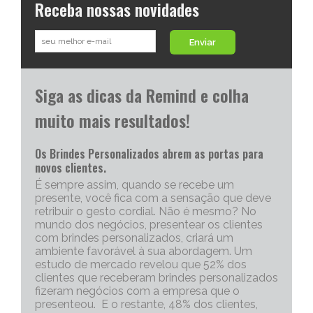
Receba nossas novidades
Enviar
Siga as dicas da Remind e colha
muito mais resultados!
Os Brindes Personalizados abrem as portas para
novos clientes.
É sempre assim, quando se recebe um
presente, você fica com a sensação que deve
retribuir o gesto cordial. Não é mesmo? No
mundo dos negócios, presentear os clientes
com brindes personalizados, criará um
ambiente favorável à sua abordagem. Um
estudo de mercado revelou que 52% dos
clientes que receberam brindes personalizados
fizeram negócios com a empresa que o
presenteou. E o restante, 48% dos clientes,