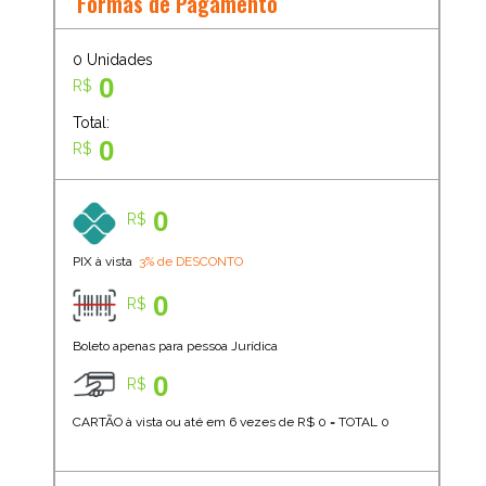
Formas de Pagamento
0
Unidades
0
R$
Total:
0
R$
0
R$
PIX à vista
3% de DESCONTO
0
R$
Boleto apenas para pessoa Jurídica
0
R$
CARTÃO à vista ou até em 6 vezes de R$
0
=
TOTAL
0