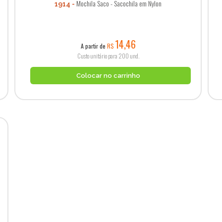
Mochila Saco - Sacochila em Nylon
1914
14,46
A partir de
R$
Custo unitário para 200 und.
Colocar no carrinho