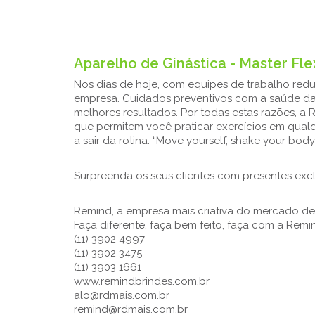
Aparelho de Ginástica - Master Fle
Nos dias de hoje, com equipes de trabalho redu
empresa. Cuidados preventivos com a saúde da
melhores resultados. Por todas estas razões, a
que permitem você praticar exercícios em qualque
a sair da rotina. “Move yourself, shake your body
Surpreenda os seus clientes com presentes exc
Remind, a empresa mais criativa do mercado de
Faça diferente, faça bem feito, faça com a Remi
(11) 3902 4997
(11) 3902 3475
(11) 3903 1661
www.remindbrindes.com.br
alo@rdmais.com.br
remind@rdmais.com.br