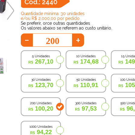
Cod.: 2440
Quantidade mínima: 30 unidades
e/ou R$ 2.000,00 por pedido
Se preferir, orce outras quantidades
Os valores abaixo se referem ao custo unitário.
-
+
5 Unidades
10 Unidades
15 Unid
267,10
174,68
149
30 Unidades
50 Unidades
100 Unid
123,70
110,91
105
200 Unidades
300 Unidades
500 Unid
100,20
97,53
96
1000 Unidades
94,22