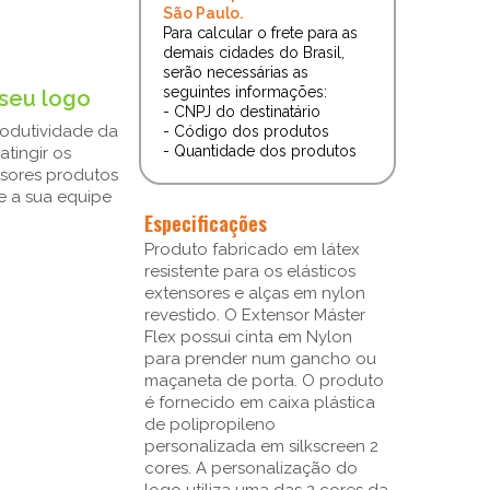
São Paulo.
Para calcular o frete para as
demais cidades do Brasil,
serão necessárias as
seguintes informações:
 seu logo
- CNPJ do destinatário
rodutividade da
- Código dos produtos
- Quantidade dos produtos
tingir os
nsores produtos
re a sua equipe
Especificações
Produto fabricado em látex
resistente para os elásticos
extensores e alças em nylon
revestido. O Extensor Máster
Flex possui cinta em Nylon
para prender num gancho ou
maçaneta de porta. O produto
é fornecido em caixa plástica
de polipropileno
personalizada em silkscreen 2
cores. A personalização do
logo utiliza uma das 2 cores da