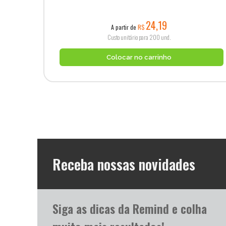
24,19
A partir de
R$
Custo unitário para 200 und.
Colocar no carrinho
Receba nossas novidades
Siga as dicas da Remind e colha