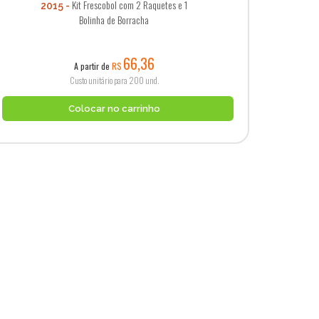
Kit Frescobol com 2 Raquetes e 1
2015
Bolinha de Borracha
66,36
A partir de
R$
Custo unitário para 200 und.
Colocar no carrinho