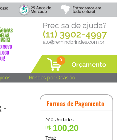
Precisa de ajuda?
(11) 3902-4997
alo@remindbrindes.com.br
0
Orçamento
gicos
Brindes por Ocasião
Formas de Pagamento
 -
200
Unidades
100,20
R$
Total: