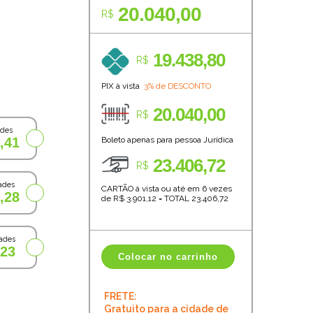
20.040,00
R$
19.438,80
R$
PIX à vista
3% de DESCONTO
20.040,00
R$
ades
,41
Boleto apenas para pessoa Jurídica
23.406,72
R$
ades
CARTÃO à vista ou até em 6 vezes
,28
de R$
3.901,12
=
TOTAL
23.406,72
ades
,23
Colocar no carrinho
FRETE:
Gratuito para a cidade de