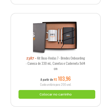
Kit Boas-Vindas 7 - Brindes Onboarding
2387
- Caneca de 330 mL, Canetas e Caderneta 9x14
cm
103,96
A partir de
R$
Custo unitário para 200 und.
Colocar no carrinho