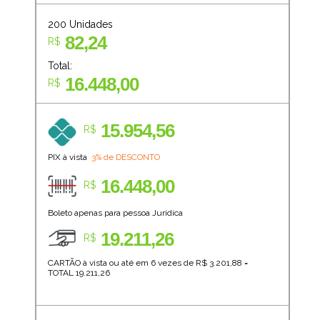
200
Unidades
82,24
R$
Total:
16.448,00
R$
15.954,56
R$
PIX à vista
3% de DESCONTO
16.448,00
R$
Boleto apenas para pessoa Jurídica
19.211,26
R$
CARTÃO à vista ou até em 6 vezes de R$
3.201,88
=
TOTAL
19.211,26