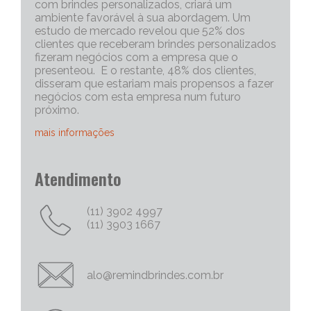
com brindes personalizados, criará um
ambiente favorável à sua abordagem. Um
estudo de mercado revelou que 52% dos
clientes que receberam brindes personalizados
fizeram negócios com a empresa que o
presenteou. E o restante, 48% dos clientes,
disseram que estariam mais propensos a fazer
negócios com esta empresa num futuro
próximo.
mais informações
Portanto, os brindes personalizados, são muito
Atendimento
eficazes para iniciar uma conversa com um
cliente potencial. Capriche no brinde
corporativo, quanto mais exclusivo e
(11) 3902 4997
personalizado, melhor será o “quebra do gelo”,
(11) 3903 1667
e abrirá mais espaço para tratativas
comerciais.
Chame Mais Atenção com Brinde Corporativos
alo@remindbrindes.com.br
Personalizados Criativos
Nós todos queremos chamar a atenção para