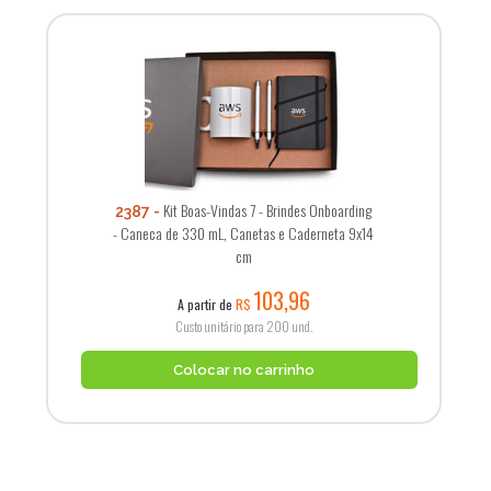
Kit Boas-Vindas 7 - Brindes Onboarding
2387
- Caneca de 330 mL, Canetas e Caderneta 9x14
cm
103,96
A partir de
R$
Custo unitário para 200 und.
Colocar no carrinho