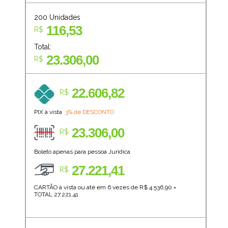
200
Unidades
116,53
R$
Total:
23.306,00
R$
22.606,82
R$
PIX à vista
3% de DESCONTO
23.306,00
R$
Boleto apenas para pessoa Jurídica
27.221,41
R$
CARTÃO à vista ou até em 6 vezes de R$
4.536,90
=
TOTAL
27.221,41