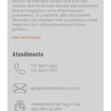
estudo de mercado revelou que 52% dos
clientes que receberam brindes personalizados
fizeram negócios com a empresa que o
presenteou. E o restante, 48% dos clientes,
disseram que estariam mais propensos a fazer
negócios com esta empresa num futuro
próximo.
mais informações
Portanto, os brindes personalizados, são muito
Atendimento
eficazes para iniciar uma conversa com um
cliente potencial. Capriche no brinde
corporativo, quanto mais exclusivo e
(11) 3902 4997
personalizado, melhor será o “quebra do gelo”,
(11) 3903 1667
e abrirá mais espaço para tratativas
comerciais.
Chame Mais Atenção com Brinde Corporativos
alo@remindbrindes.com.br
Personalizados Criativos
Nós todos queremos chamar a atenção para
as nossas empresas e nossas marcas e
Atendimento de Seg. a Sex.
produtos. Não há uma palavra mais poderosa
das 08hs as 18hs.