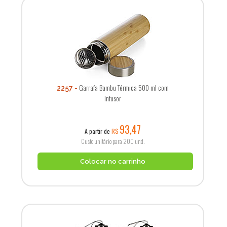
Garrafa Bambu Térmica 500 ml com
2257
Infusor
93,47
A partir de
R$
Custo unitário para 200 und.
Colocar no carrinho