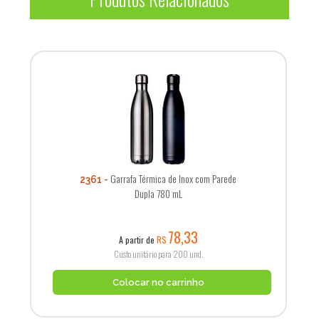
Garrafa Térmica de Inox com Parede
2361
Dupla 780 mL
78,33
A partir de
R$
Custo unitário para 200 und.
Colocar no carrinho