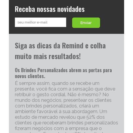
Receba nossas novidades
Enviar
Siga as dicas da Remind e colha
muito mais resultados!
Os Brindes Personalizados abrem as portas para
novos clientes.
É sempre assim, quando se recebe um
presente, você fica com a sensação que deve
retribuir o gesto cordial. Não é mesmo? No
mundo dos negócios, presentear os clientes
com brindes personalizados, criará um
ambiente favorável à sua abordagem. Um
estudo de mercado revelou que 52% dos
clientes que receberam brindes personalizados
fizeram negócios com a empresa que o