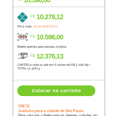
10.596,00
10.278,12
R$
PIX à vista
3% de DESCONTO
10.596,00
R$
Boleto apenas para pessoa Jurídica
12.376,13
R$
CARTÃO à vista ou até em 6 vezes de R$
2.062,69
=
TOTAL
12.376,13
Colocar no carrinho
FRETE:
Gratuito para a cidade de São Paulo.
Para calcular o frete para as demais cidades do