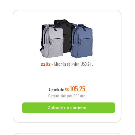
Mochila de Nylon USB 21 L
2282
105,25
A partir de
R$
Custo unitário para 200 und.
Colocar no carrinho