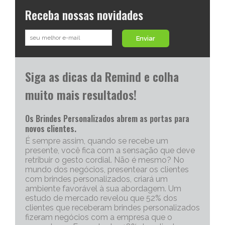
Receba nossas novidades
Enviar
Siga as dicas da Remind e colha
muito mais resultados!
Os Brindes Personalizados abrem as portas para
novos clientes.
É sempre assim, quando se recebe um
presente, você fica com a sensação que deve
retribuir o gesto cordial. Não é mesmo? No
mundo dos negócios, presentear os clientes
com brindes personalizados, criará um
ambiente favorável à sua abordagem. Um
estudo de mercado revelou que 52% dos
clientes que receberam brindes personalizados
fizeram negócios com a empresa que o