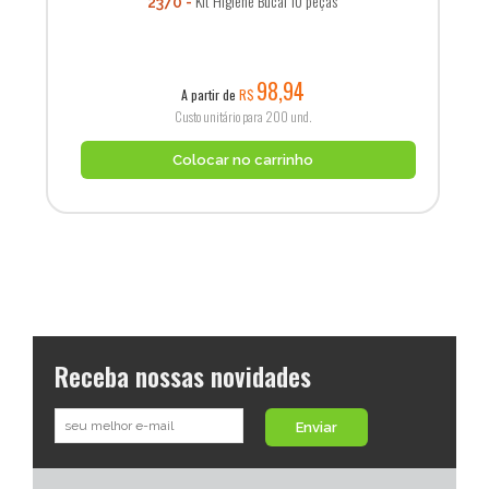
Kit Higiene Bucal 10 peças
2370
98,94
A partir de
R$
Custo unitário para 200 und.
Colocar no carrinho
Receba nossas novidades
Enviar