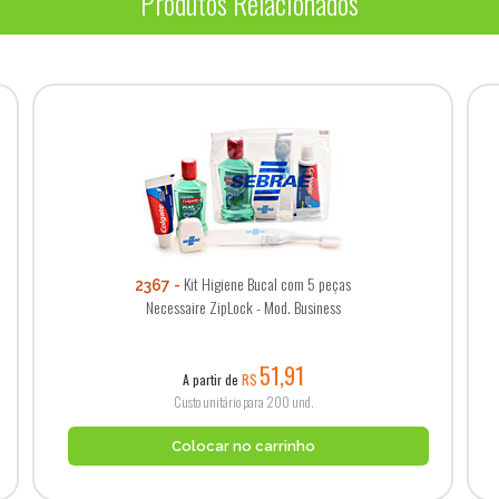
Produtos Relacionados
Kit Higiene Bucal com 5 peças
2367
Necessaire ZipLock - Mod. Business
51,91
A partir de
R$
Custo unitário para 200 und.
Colocar no carrinho