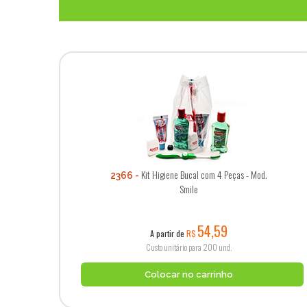
Kit Higiene Bucal com 4 Peças - Mod.
2366
Smile
54,59
A partir de
R$
Custo unitário para 200 und.
Colocar no carrinho