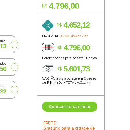
4.796,00
R$
4.652,12
R$
PIX à vista
3% de DESCONTO
ades
,13
4.796,00
R$
Boleto apenas para pessoa Jurídica
ades
5.601,73
,50
R$
CARTÃO à vista ou até em 6 vezes
de R$
933,62
=
TOTAL
5.601,73
ades
,22
Colocar no carrinho
FRETE:
Gratuito para a cidade de