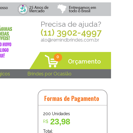
Precisa de ajuda?
(11) 3902-4997
alo@remindbrindes.com.br
0
Orçamento
gicos
Brindes por Ocasião
Formas de Pagamento
200
Unidades
23,98
R$
Total: