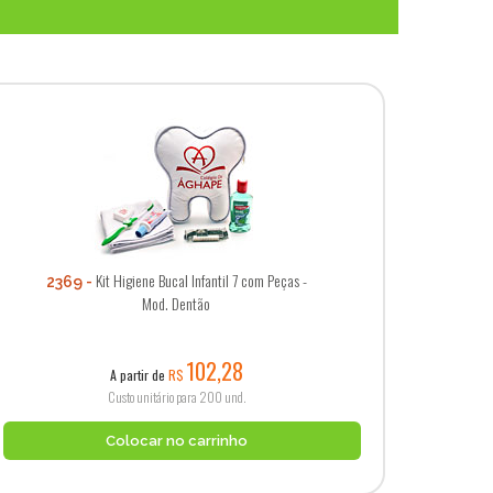
Kit Higiene Bucal Infantil 7 com Peças -
2369
Mod. Dentão
102,28
A partir de
R$
Custo unitário para 200 und.
Colocar no carrinho