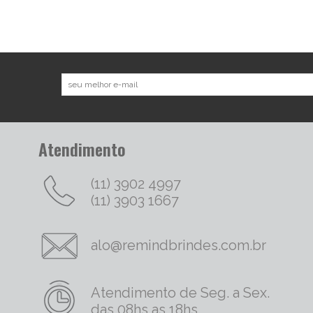
Atendimento
(11) 3902 4997
(11) 3903 1667
alo@remindbrindes.com.br
Atendimento de Seg. a Sex.
das 08hs as 18hs.