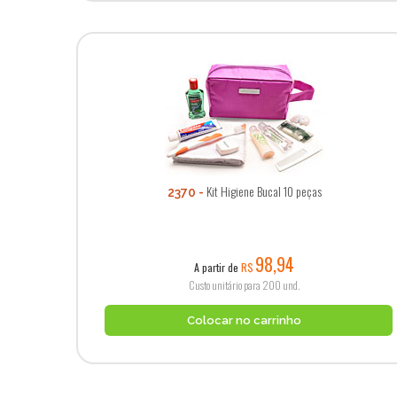
Kit Higiene Bucal 10 peças
2370
98,94
A partir de
R$
Custo unitário para 200 und.
Colocar no carrinho