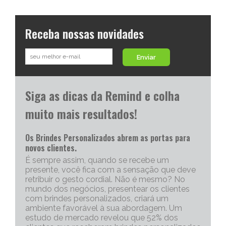
Receba nossas novidades
Enviar
Siga as dicas da Remind e colha
muito mais resultados!
Os Brindes Personalizados abrem as portas para
novos clientes.
É sempre assim, quando se recebe um
presente, você fica com a sensação que deve
retribuir o gesto cordial. Não é mesmo? No
mundo dos negócios, presentear os clientes
com brindes personalizados, criará um
ambiente favorável à sua abordagem. Um
estudo de mercado revelou que 52% dos