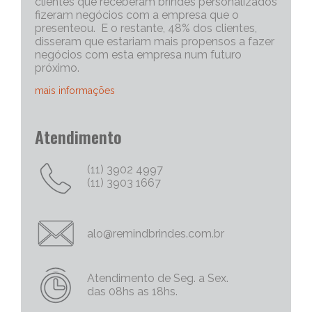
clientes que receberam brindes personalizados
fizeram negócios com a empresa que o
presenteou. E o restante, 48% dos clientes,
disseram que estariam mais propensos a fazer
negócios com esta empresa num futuro
próximo.
mais informações
Portanto, os brindes personalizados, são muito
Atendimento
eficazes para iniciar uma conversa com um
cliente potencial. Capriche no brinde
corporativo, quanto mais exclusivo e
(11) 3902 4997
personalizado, melhor será o “quebra do gelo”,
(11) 3903 1667
e abrirá mais espaço para tratativas
comerciais.
Chame Mais Atenção com Brinde Corporativos
alo@remindbrindes.com.br
Personalizados Criativos
Nós todos queremos chamar a atenção para
as nossas empresas e nossas marcas e
Atendimento de Seg. a Sex.
produtos. Não há uma palavra mais poderosa
das 08hs as 18hs.
no marketing do que a palavra