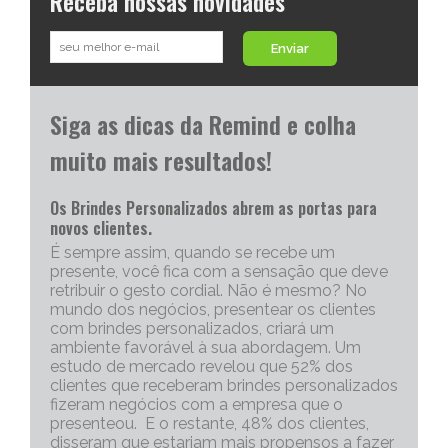
Receba nossas novidades
Enviar
Siga as dicas da Remind e colha
muito mais resultados!
Os Brindes Personalizados abrem as portas para
novos clientes.
É sempre assim, quando se recebe um
presente, você fica com a sensação que deve
retribuir o gesto cordial. Não é mesmo? No
mundo dos negócios, presentear os clientes
com brindes personalizados, criará um
ambiente favorável à sua abordagem. Um
estudo de mercado revelou que 52% dos
clientes que receberam brindes personalizados
fizeram negócios com a empresa que o
presenteou. E o restante, 48% dos clientes,
disseram que estariam mais propensos a fazer