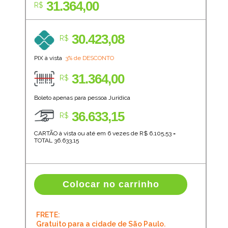
31.364,00
R$
30.423,08
R$
PIX à vista
3% de DESCONTO
31.364,00
R$
Boleto apenas para pessoa Jurídica
36.633,15
R$
CARTÃO à vista ou até em 6 vezes de R$
6.105,53
=
TOTAL
36.633,15
Colocar no carrinho
FRETE:
Gratuito para a cidade de São Paulo.