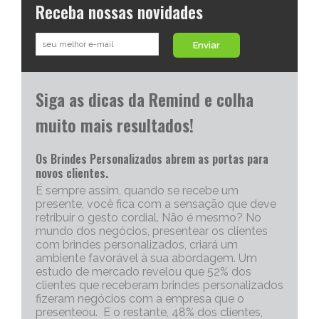
Receba nossas novidades
Enviar
Siga as dicas da Remind e colha
muito mais resultados!
Os Brindes Personalizados abrem as portas para
novos clientes.
É sempre assim, quando se recebe um
presente, você fica com a sensação que deve
retribuir o gesto cordial. Não é mesmo? No
mundo dos negócios, presentear os clientes
com brindes personalizados, criará um
ambiente favorável à sua abordagem. Um
estudo de mercado revelou que 52% dos
clientes que receberam brindes personalizados
fizeram negócios com a empresa que o
presenteou. E o restante, 48% dos clientes,