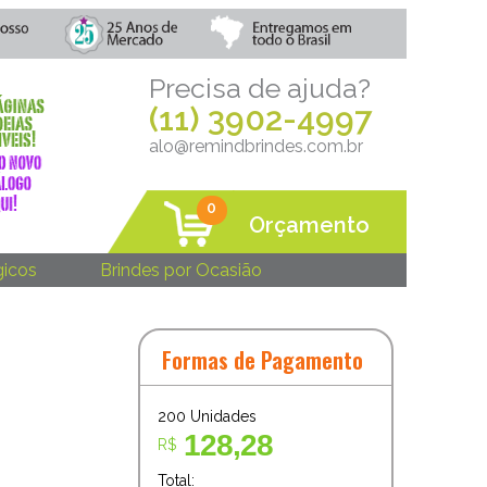
Precisa de ajuda?
(11) 3902-4997
alo@remindbrindes.com.br
0
Orçamento
gicos
Brindes por Ocasião
Formas de Pagamento
200
Unidades
128,28
R$
Total: