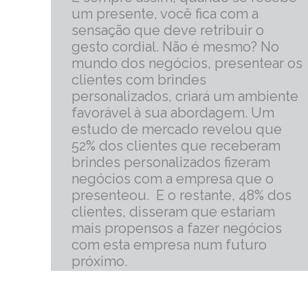
um presente, você fica com a
sensação que deve retribuir o
gesto cordial. Não é mesmo? No
mundo dos negócios, presentear os
clientes com brindes
personalizados, criará um ambiente
favorável à sua abordagem. Um
estudo de mercado revelou que
52% dos clientes que receberam
brindes personalizados fizeram
negócios com a empresa que o
presenteou. E o restante, 48% dos
clientes, disseram que estariam
mais propensos a fazer negócios
com esta empresa num futuro
próximo.
mais informações