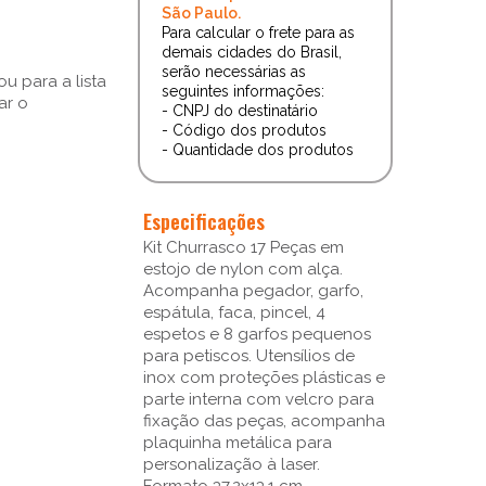
São Paulo.
Para calcular o frete para as
demais cidades do Brasil,
serão necessárias as
u para a lista
seguintes informações:
ar o
- CNPJ do destinatário
- Código dos produtos
- Quantidade dos produtos
Especificações
Kit Churrasco 17 Peças em
estojo de nylon com alça.
Acompanha pegador, garfo,
espátula, faca, pincel, 4
espetos e 8 garfos pequenos
para petiscos. Utensílios de
inox com proteções plásticas e
parte interna com velcro para
fixação das peças, acompanha
plaquinha metálica para
personalização à laser.
Formato 37,2x13,1 cm.