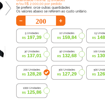
e/ou R$ 2.000,00 por pedido
Se preferir, orce outras quantidades
Os valores abaixo se referem ao custo unitário.
-
+
5 Unidades
10 Unidades
15 Unid
197,39
159,84
148
30 Unidades
50 Unidades
100 Unid
137,01
132,68
130
200 Unidades
300 Unidades
500 Unid
128,28
127,29
126
1000 Unidades
125,86