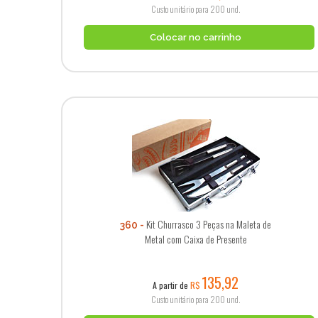
Custo unitário para 200 und.
Colocar no carrinho
Kit Churrasco 3 Peças na Maleta de
360
Metal com Caixa de Presente
135,92
A partir de
R$
Custo unitário para 200 und.