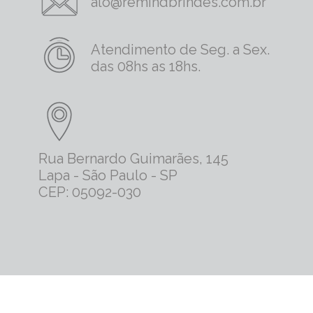
alo@remindbrindes.com.br
Atendimento de Seg. a Sex.
das 08hs as 18hs.
Rua Bernardo Guimarães, 145
Lapa - São Paulo - SP
CEP: 05092-030