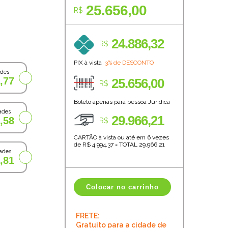
25.656,00
R$
24.886,32
R$
PIX à vista
3% de DESCONTO
ades
,77
25.656,00
R$
Boleto apenas para pessoa Jurídica
ades
29.966,21
,58
R$
CARTÃO à vista ou até em 6 vezes
de R$
4.994,37
=
TOTAL
29.966,21
ades
,81
Colocar no carrinho
FRETE:
Gratuito para a cidade de