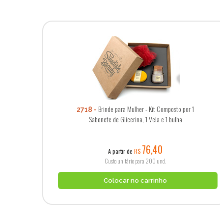
Brinde para Mulher - Kit Composto por 1
2718
Sabonete de Glicerina, 1 Vela e 1 bulha
76,40
A partir de
R$
Custo unitário para 200 und.
Colocar no carrinho