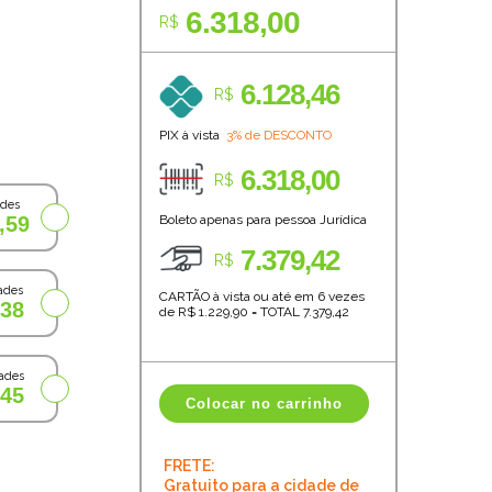
6.318,00
R$
6.128,46
R$
PIX à vista
3% de DESCONTO
6.318,00
R$
ades
,59
Boleto apenas para pessoa Jurídica
7.379,42
R$
ades
CARTÃO à vista ou até em 6 vezes
,38
de R$
1.229,90
=
TOTAL
7.379,42
ades
,45
Colocar no carrinho
FRETE:
Gratuito para a cidade de