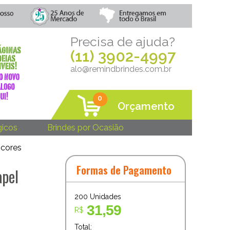
Precisa de ajuda?
(11) 3902-4997
alo@remindbrindes.com.br
0
Orçamento
gicos
Brindes por Ocasião
 cores
Formas de Pagamento
apel
200
Unidades
31,59
R$
Total: