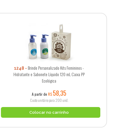
Brinde Personalizado Kits Femininos -
1248
Hidratante e Sabonete Líquido 120 mL Caixa PP
Ecológica
58,35
A partir de
R$
Custo unitário para 200 und.
Colocar no carrinho