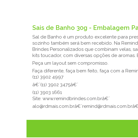
Sais de Banho 30g - Embalagem Pa
Sal de Banho é um produto excelente para pres
sozinho também será bem recebido. Na Remind Br
Brindes Personalizados que combinam velas, sa
kits toucador, com diversas opções de aromas. 
Peça um layout sem compromisso.
Faça diferente, faça bem feito, faça com a Remi
(11) 3902 4997
â€¨(11) 3902 3475â€¨
(11) 3903 1661
Site: www.remindbrindes.com.brâ€¨
alo@rdmais.com.brâ€¨remind@rdmais.com.brâ€