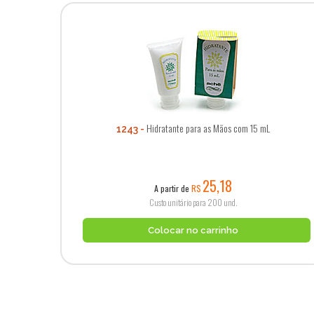
Hidratante para as Mãos com 15 mL
1243
25,18
A partir de
R$
Custo unitário para 200 und.
Colocar no carrinho