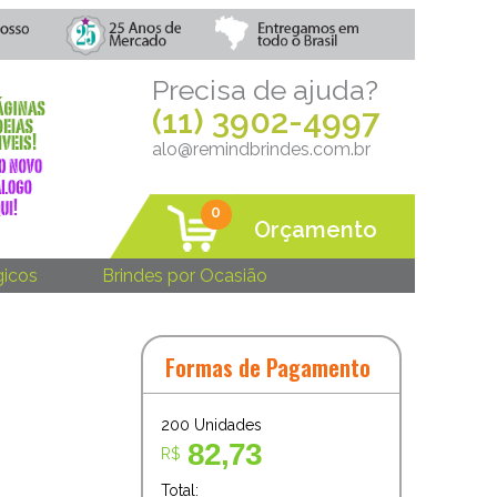
Precisa de ajuda?
(11) 3902-4997
alo@remindbrindes.com.br
0
Orçamento
gicos
Brindes por Ocasião
Formas de Pagamento
200
Unidades
82,73
R$
Total: