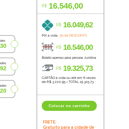
16.546,00
R$
16.049,62
R$
PIX à vista
3% de DESCONTO
ades
,30
16.546,00
R$
Boleto apenas para pessoa Jurídica
ades
19.325,73
,92
R$
CARTÃO à vista ou até em 6 vezes
de R$
3.220,95
=
TOTAL
19.325,73
ades
,20
Colocar no carrinho
FRETE:
Gratuito para a cidade de