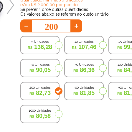
e/ou R$ 2.000,00 por pedido
Se preferir, orce outras quantidades
Os valores abaixo se referem ao custo unitário.
-
+
5 Unidades
10 Unidades
15 Unid
136,28
107,46
99
30 Unidades
50 Unidades
100 Unid
90,05
86,36
84
200 Unidades
300 Unidades
500 Unid
82,73
81,85
81
1000 Unidades
80,58