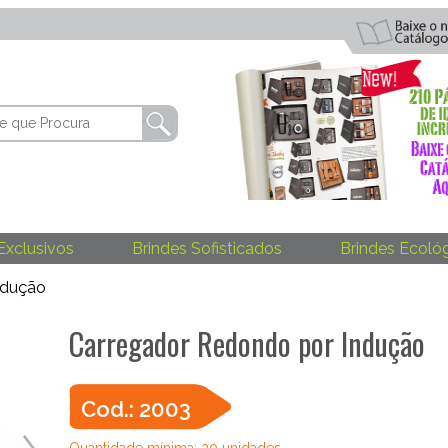
Exclusivos
Brindes Sofisticados
Brindes Ecoló
ndução
Carregador Redondo por Indução
Cod.: 2003
Quantidade mínima: 30 unidades