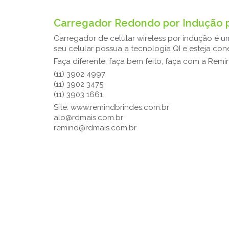
Carregador Redondo por Indução p
Carregador de celular wireless por indução é um 
seu celular possua a tecnologia QI e esteja con
Faça diferente, faça bem feito, faça com a Remi
(11) 3902 4997
(11) 3902 3475
(11) 3903 1661
Site: www.remindbrindes.com.br
alo@rdmais.com.br
remind@rdmais.com.br