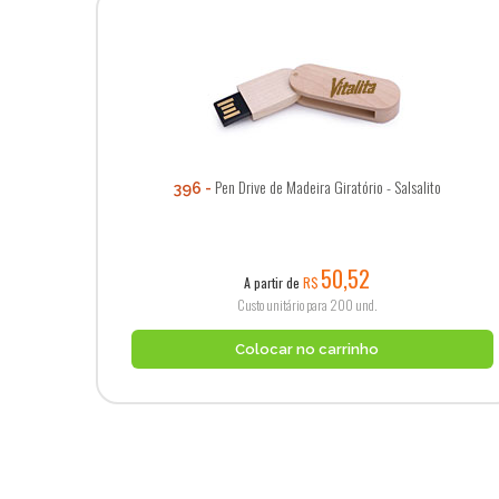
Pen Drive de Madeira Giratório - Salsalito
396
50,52
A partir de
R$
Custo unitário para 200 und.
Colocar no carrinho