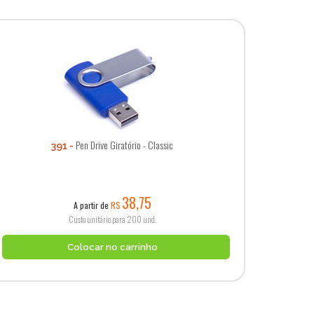
Pen Drive Giratório - Classic
391
38,75
A partir de
R$
Custo unitário para 200 und.
Colocar no carrinho