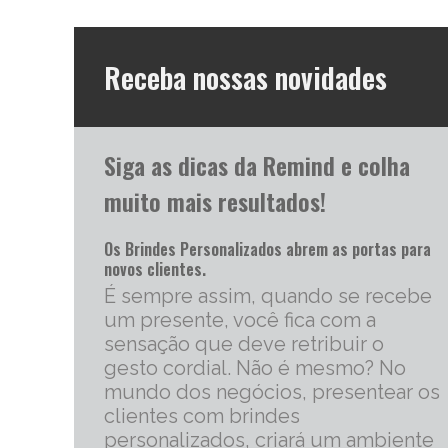
Receba nossas novidades
Siga as dicas da Remind e colha
muito mais resultados!
Os Brindes Personalizados abrem as portas para
novos clientes.
É sempre assim, quando se recebe
um presente, você fica com a
sensação que deve retribuir o
gesto cordial. Não é mesmo? No
mundo dos negócios, presentear os
clientes com brindes
personalizados, criará um ambiente