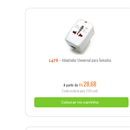
Adaptador Universal para Tomadas
1476
28,68
A partir de
R$
Custo unitário para 200 und.
Colocar no carrinho