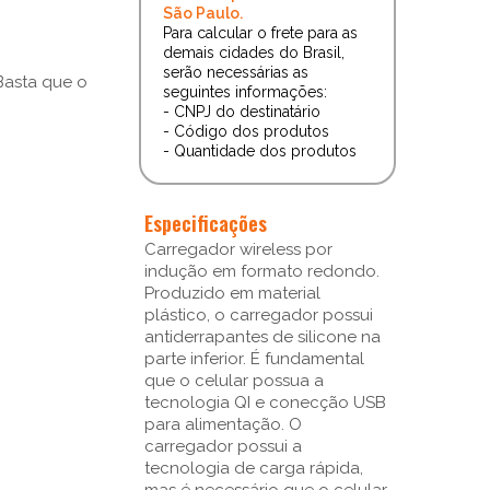
São Paulo.
Para calcular o frete para as
demais cidades do Brasil,
serão necessárias as
 Basta que o
seguintes informações:
- CNPJ do destinatário
- Código dos produtos
- Quantidade dos produtos
Especificações
Carregador wireless por
indução em formato redondo.
Produzido em material
plástico, o carregador possui
antiderrapantes de silicone na
parte inferior. É fundamental
que o celular possua a
tecnologia QI e conecção USB
para alimentação. O
carregador possui a
tecnologia de carga rápida,
mas é necessário que o celular