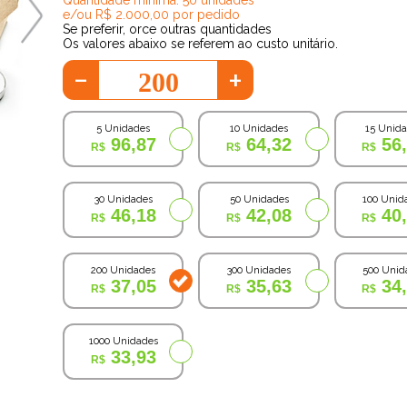
e/ou R$ 2.000,00 por pedido
Se preferir, orce outras quantidades
Os valores abaixo se referem ao custo unitário.
-
+
5 Unidades
10 Unidades
15 Unid
96,87
64,32
56
30 Unidades
50 Unidades
100 Unid
46,18
42,08
40
200 Unidades
300 Unidades
500 Unid
37,05
35,63
34
1000 Unidades
33,93