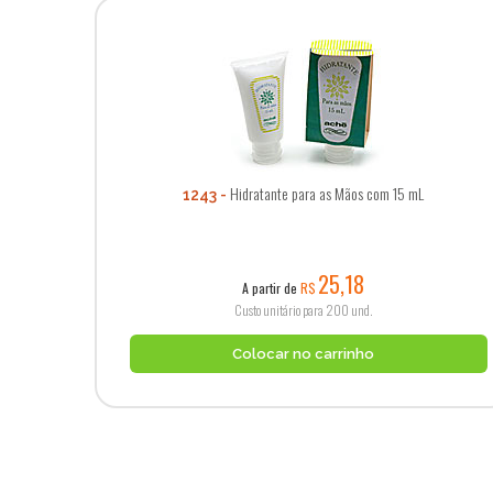
Hidratante para as Mãos com 15 mL
1243
25,18
A partir de
R$
Custo unitário para 200 und.
Colocar no carrinho