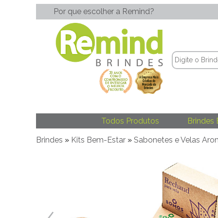
Por que escolher a Remind?
Todos Produtos
Brindes 
Brindes
»
Kits Bem-Estar
»
Sabonetes e Velas Aro