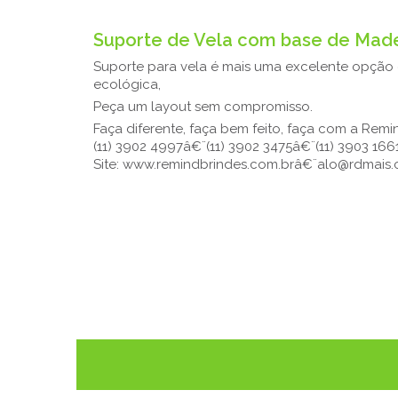
Suporte de Vela com base de Made
Suporte para vela é mais uma excelente opção 
ecológica,
Peça um layout sem compromisso.
Faça diferente, faça bem feito, faça com a Remi
(11) 3902 4997â€¨(11) 3902 3475â€¨(11) 3903 166
Site: www.remindbrindes.com.brâ€¨alo@rdmais