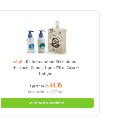
Brinde Personalizado Kits Femininos -
1248
Hidratante e Sabonete Líquido 120 mL Caixa PP
Ecológica
58,35
A partir de
R$
Custo unitário para 200 und.
Colocar no carrinho