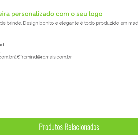
ira personalizado com o seu logo
de brinde. Design bonito e elegante é todo produzido em ma
nd.
1
.com.brâ€¨remind@rdmais.com.br
Produtos Relacionados