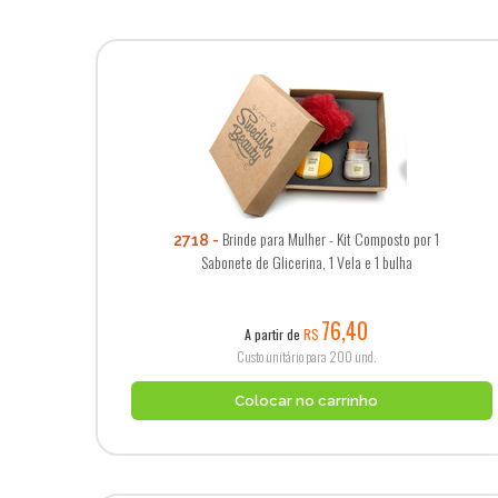
Brinde para Mulher - Kit Composto por 1
2718
Sabonete de Glicerina, 1 Vela e 1 bulha
76,40
A partir de
R$
Custo unitário para 200 und.
Colocar no carrinho