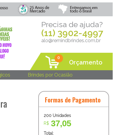
Precisa de ajuda?
(11) 3902-4997
alo@remindbrindes.com.br
0
Orçamento
gicos
Brindes por Ocasião
Formas de Pagamento
ira
200
Unidades
37,05
R$
Total: