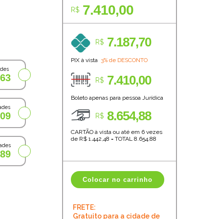
7.410,00
R$
7.187,70
R$
PIX à vista
3% de DESCONTO
ades
,63
7.410,00
R$
Boleto apenas para pessoa Jurídica
ades
8.654,88
,09
R$
CARTÃO à vista ou até em 6 vezes
de R$
1.442,48
=
TOTAL
8.654,88
ades
,89
Colocar no carrinho
FRETE:
Gratuito para a cidade de