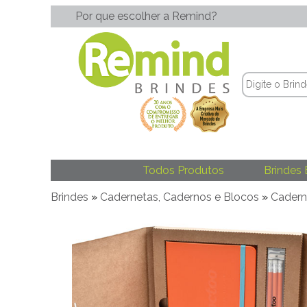
Por que escolher a Remind?
Todos Produtos
Brindes 
Brindes
»
Cadernetas, Cadernos e Blocos
»
Caderne