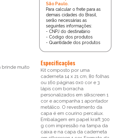
São Paulo.
Para calcular o frete para as
demais cidades do Brasil,
serão necessárias as
seguintes informações:
- CNPJ do destinatário
- Código dos produtos
- Quantidade dos produtos
Especificações
 brinde muito
Kit composto por uma
caderneta 14 x 21 cm, 80 folhas
ou 160 páginas 0x0 cor e 3
lápis com borracha
personalizados em silkscreen 1
cor e acompanha 1 apontador
metálico. O revestimento da
capa é em courino percalux.
Embalagem em papel kraft 300
g com impressão na tampa da
caixa e na capa da caderneta
em silkscreen 1 cor. Formato da