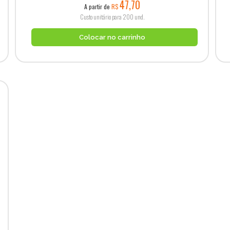
47,70
A partir de
R$
Custo unitário para 200 und.
Colocar no carrinho