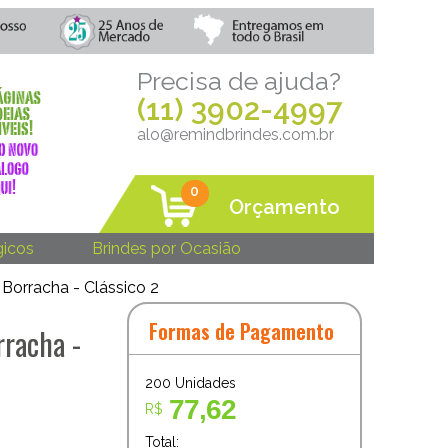
Precisa de ajuda?
(11) 3902-4997
alo@remindbrindes.com.br
0
Orçamento
gicos
Brindes por Ocasião
Borracha - Clássico 2
Formas de Pagamento
rracha -
200
Unidades
77,62
R$
Total: