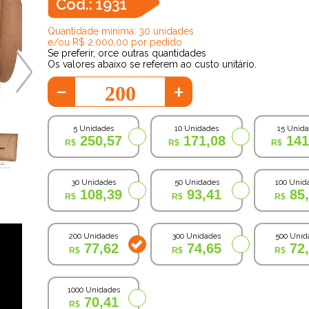
Cod.: 1931
Quantidade mínima: 30 unidades
e/ou R$ 2.000,00 por pedido
Se preferir, orce outras quantidades
Os valores abaixo se referem ao custo unitário.
-
+
5 Unidades
10 Unidades
15 Unid
250,57
171,08
141
30 Unidades
50 Unidades
100 Unid
108,39
93,41
85
200 Unidades
300 Unidades
500 Unid
77,62
74,65
72
1000 Unidades
70,41