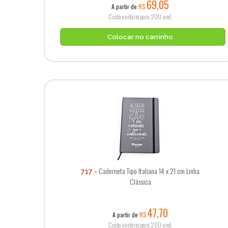
69,05
A partir de
R$
Custo unitário para 200 und.
Colocar no carrinho
Caderneta Tipo Italiana 14 x 21 cm Linha
717
Clássica
47,70
A partir de
R$
Custo unitário para 200 und.