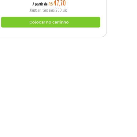
47,70
A partir de
R$
Custo unitário para 200 und.
Colocar no carrinho