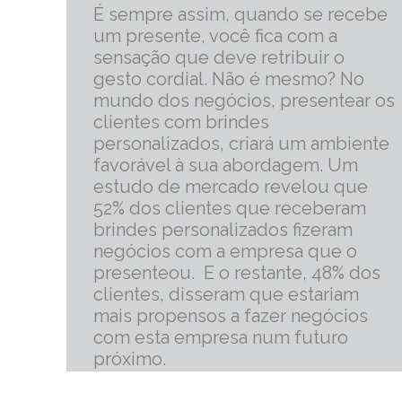
É sempre assim, quando se recebe
um presente, você fica com a
sensação que deve retribuir o
gesto cordial. Não é mesmo? No
mundo dos negócios, presentear os
clientes com brindes
personalizados, criará um ambiente
favorável à sua abordagem. Um
estudo de mercado revelou que
52% dos clientes que receberam
brindes personalizados fizeram
negócios com a empresa que o
presenteou. E o restante, 48% dos
clientes, disseram que estariam
mais propensos a fazer negócios
com esta empresa num futuro
próximo.
mais informações