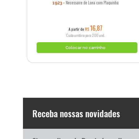
Necessaire de Lona com Plaquinha
1923
16,87
A partir de
R$
Custo unitário para 200 und.
Colocar no carrinho
Receba nossas novidades