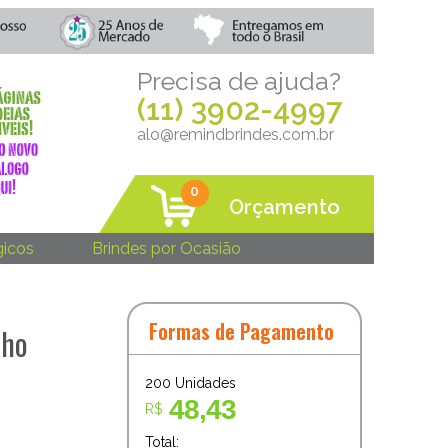
Precisa de ajuda?
(11) 3902-4997
alo@remindbrindes.com.br
0
Orçamento
gicos
Brindes por Ocasião
Formas de Pagamento
cho
200
Unidades
48,43
R$
Total: