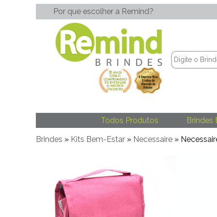
Por que escolher a Remind?
Todos Produtos
Brindes 
Brindes
»
Kits Bem-Estar
»
Necessaire
» Necessair