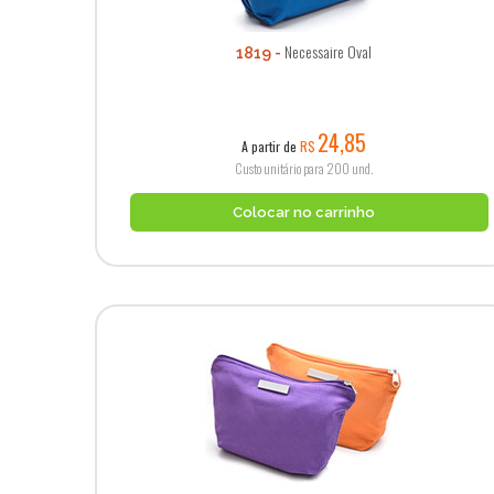
Necessaire Oval
1819
24,85
A partir de
R$
Custo unitário para 200 und.
Colocar no carrinho