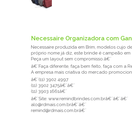
48,43
Necessaire Organizadora com Ganc
Necessaire produzida em Brim, modelos cujo de
próprio nome já diz, este brinde é campeão em
Peça um layout sem compromisso.â€¨
â€¨Faça diferente, faça bem feito, faça com a R
A empresa mais criativa do mercado promocion
â€¨(11) 3902 4997
(11) 3902 3475â€¨â€¨
(11) 3903 1661â€¨
â€¨Site: www.remindbrindes.com.brâ€¨â€¨â€¨
alo@rdmais.com.brâ€¨â€¨
remind@rdmais.com.brâ€¨