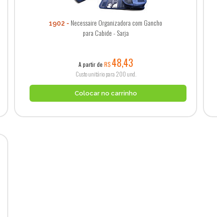
Necessaire Organizadora com Gancho
1902
para Cabide - Sarja
48,43
A partir de
R$
Custo unitário para 200 und.
Colocar no carrinho