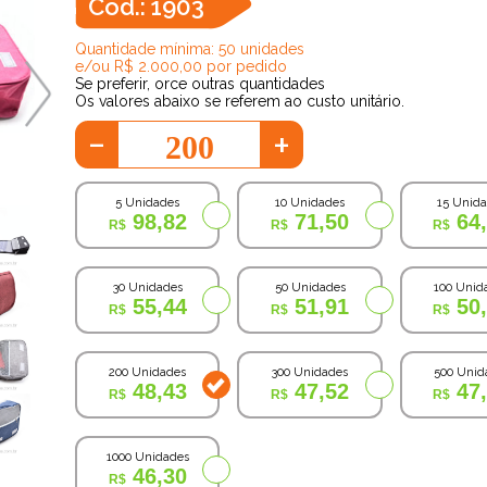
Cod.: 1903
Quantidade mínima: 50 unidades
e/ou R$ 2.000,00 por pedido
Se preferir, orce outras quantidades
Os valores abaixo se referem ao custo unitário.
-
+
5 Unidades
10 Unidades
15 Unid
98,82
71,50
64
30 Unidades
50 Unidades
100 Unid
55,44
51,91
50
200 Unidades
300 Unidades
500 Unid
48,43
47,52
47
1000 Unidades
46,30