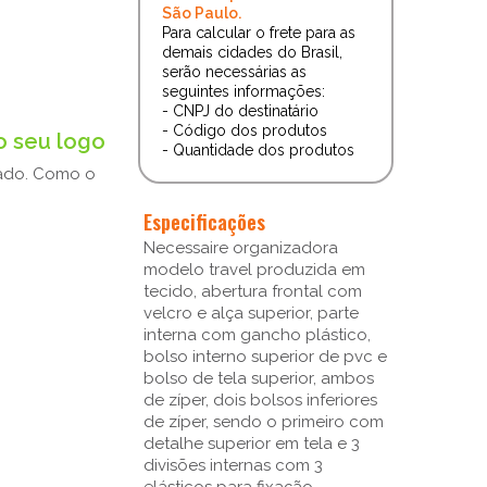
São Paulo.
Para calcular o frete para as
demais cidades do Brasil,
serão necessárias as
seguintes informações:
- CNPJ do destinatário
- Código dos produtos
o seu logo
- Quantidade dos produtos
zado. Como o
Especificações
Necessaire organizadora
modelo travel produzida em
tecido, abertura frontal com
velcro e alça superior, parte
interna com gancho plástico,
bolso interno superior de pvc e
bolso de tela superior, ambos
de zíper, dois bolsos inferiores
de zíper, sendo o primeiro com
detalhe superior em tela e 3
divisões internas com 3
elásticos para fixação,