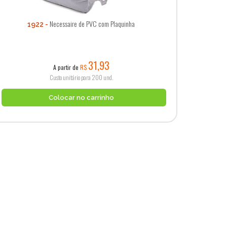
Necessaire de PVC com Plaquinha
1922
31,93
A partir de
R$
Custo unitário para 200 und.
Colocar no carrinho