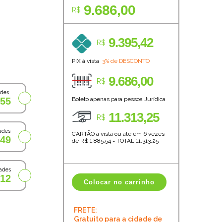
9.686,00
R$
9.395,42
R$
PIX à vista
3% de DESCONTO
9.686,00
R$
ades
,55
Boleto apenas para pessoa Jurídica
11.313,25
R$
ades
CARTÃO à vista ou até em 6 vezes
,49
de R$
1.885,54
=
TOTAL
11.313,25
ades
,12
Colocar no carrinho
FRETE:
Gratuito para a cidade de