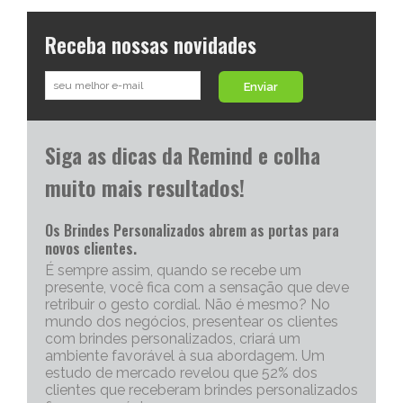
Receba nossas novidades
Enviar
Siga as dicas da Remind e colha
muito mais resultados!
Os Brindes Personalizados abrem as portas para
novos clientes.
É sempre assim, quando se recebe um
presente, você fica com a sensação que deve
retribuir o gesto cordial. Não é mesmo? No
mundo dos negócios, presentear os clientes
com brindes personalizados, criará um
ambiente favorável à sua abordagem. Um
estudo de mercado revelou que 52% dos
clientes que receberam brindes personalizados