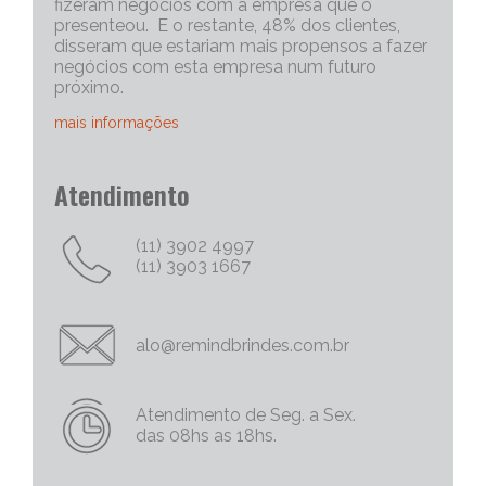
fizeram negócios com a empresa que o
presenteou. E o restante, 48% dos clientes,
disseram que estariam mais propensos a fazer
negócios com esta empresa num futuro
próximo.
mais informações
Portanto, os brindes personalizados, são muito
Atendimento
eficazes para iniciar uma conversa com um
cliente potencial. Capriche no brinde
corporativo, quanto mais exclusivo e
(11) 3902 4997
personalizado, melhor será o “quebra do gelo”,
(11) 3903 1667
e abrirá mais espaço para tratativas
comerciais.
Chame Mais Atenção com Brinde Corporativos
alo@remindbrindes.com.br
Personalizados Criativos
Nós todos queremos chamar a atenção para
as nossas empresas e nossas marcas e
Atendimento de Seg. a Sex.
produtos. Não há uma palavra mais poderosa
das 08hs as 18hs.
no marketing do que a palavra
“FREE/GRÁTIS”, então por que não oferecer